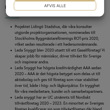
NØDVENDIGE
PRÆFERENCER
AFVIS ALLE
Utmärkelser
MARKETING
STATISTIK
Projektet Lidingö Stadshus, där våra konsulter
utgjorde projektorganisationen, nominerades till
Stockholms Byggmästareförenings ROT-pris 2020,
vilket sedan resulterade i ett hedersomnämnande.
Leda Snyggt blev 2020 utsett till ett Gasellföretag! Vi
skapar jobb för människor, driver tillväxt för Sverige
och inspirerar andra.
Leda Snyggt har högsta kreditvärdighet AAA sedan
2020 – AAA är det högsta betyget som delas ut till
aktiebolag och ges till företag som visar stabilitet
över tid, både i hög- och lågkonjuktur. En trygghet
för våra medarbetare, kunder och samarbetspartners.
Leda snyggt har av UC utnämnts till Nordiskt
tillväxtföretag 2020 – 2023. En minoritet av Sveriges
företag kvalificerar sig som tillväxtföretag där bland